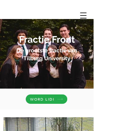
Fractie Front
De grootste fractie van
Tilburg University
WORD LID!